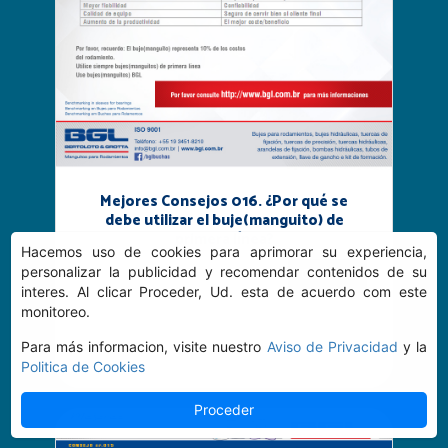
Mejores Consejos 016. ¿Por qué se
debe utilizar el buje(manguito) de
primera línea?
Hacemos uso de cookies para aprimorar su experiencia,
personalizar la publicidad y recomendar contenidos de su
Continue
interes. Al clicar Proceder, Ud. esta de acuerdo com este
monitoreo.
Para más informacion, visite nuestro
Aviso de Privacidad
y la
Politica de Cookies
Proceder